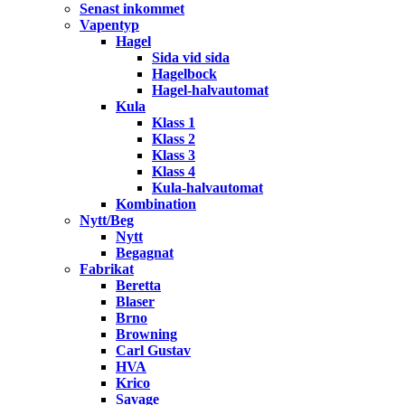
Senast inkommet
Vapentyp
Hagel
Sida vid sida
Hagelbock
Hagel-halvautomat
Kula
Klass 1
Klass 2
Klass 3
Klass 4
Kula-halvautomat
Kombination
Nytt/Beg
Nytt
Begagnat
Fabrikat
Beretta
Blaser
Brno
Browning
Carl Gustav
HVA
Krico
Savage