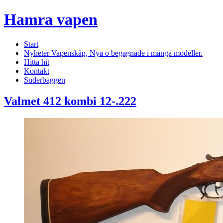
Hamra vapen
Start
Nyheter Vapenskåp, Nya o begagnade i många modeller.
Hitta hit
Kontakt
Suderbaggen
Valmet 412 kombi 12-.222