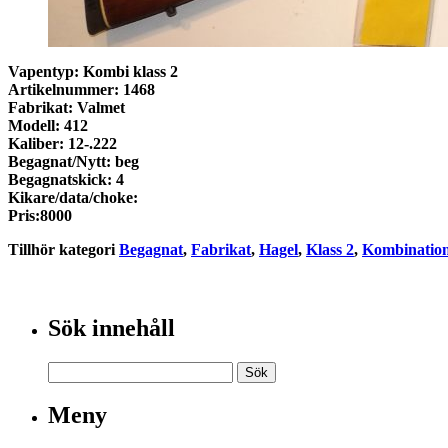
Vapentyp: Kombi klass 2
Artikelnummer: 1468
Fabrikat: Valmet
Modell: 412
Kaliber: 12-.222
Begagnat/Nytt: beg
Begagnatskick: 4
Kikare/data/choke:
Pris:8000
Tillhör kategori
Begagnat
,
Fabrikat
,
Hagel
,
Klass 2
,
Kombinatio
Sök innehåll
Meny