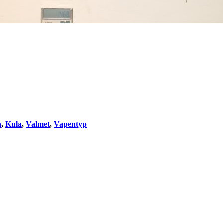
n
,
Kula
,
Valmet
,
Vapentyp