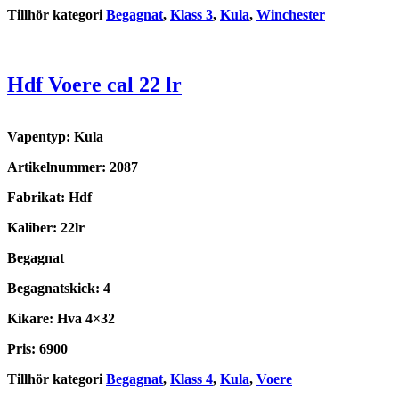
Tillhör kategori
Begagnat
,
Klass 3
,
Kula
,
Winchester
Hdf Voere cal 22 lr
Vapentyp: Kula
Artikelnummer: 2087
Fabrikat: Hdf
Kaliber: 22lr
Begagnat
Begagnatskick: 4
Kikare: Hva 4×32
Pris: 6900
Tillhör kategori
Begagnat
,
Klass 4
,
Kula
,
Voere