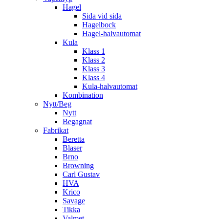
Hagel
Sida vid sida
Hagelbock
Hagel-halvautomat
Kula
Klass 1
Klass 2
Klass 3
Klass 4
Kula-halvautomat
Kombination
Nytt/Beg
Nytt
Begagnat
Fabrikat
Beretta
Blaser
Brno
Browning
Carl Gustav
HVA
Krico
Savage
Tikka
Valmet