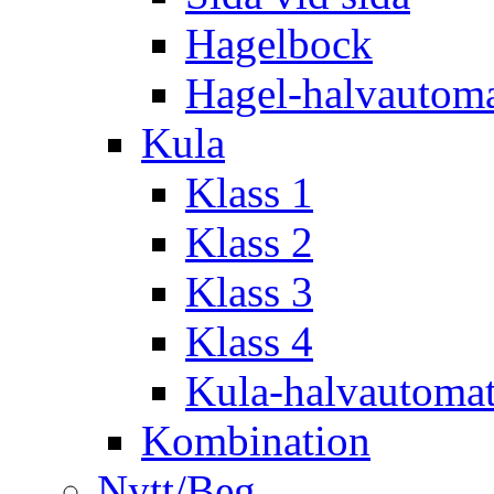
Hagelbock
Hagel-halvautom
Kula
Klass 1
Klass 2
Klass 3
Klass 4
Kula-halvautoma
Kombination
Nytt/Beg