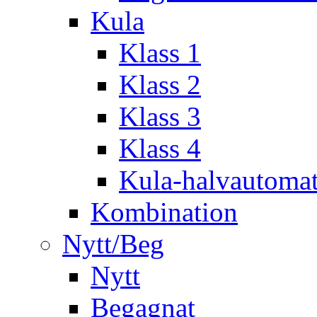
Kula
Klass 1
Klass 2
Klass 3
Klass 4
Kula-halvautoma
Kombination
Nytt/Beg
Nytt
Begagnat