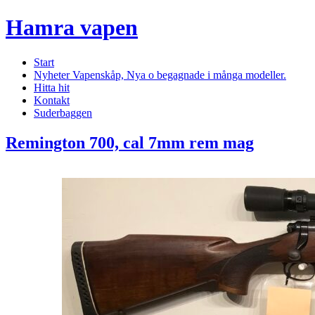
Hamra vapen
Start
Nyheter Vapenskåp, Nya o begagnade i många modeller.
Hitta hit
Kontakt
Suderbaggen
Remington 700, cal 7mm rem mag