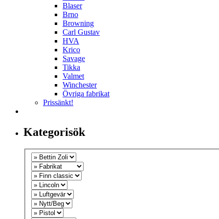
Blaser
Brno
Browning
Carl Gustav
HVA
Krico
Savage
Tikka
Valmet
Winchester
Övriga fabrikat
Prissänkt!
Kategorisök