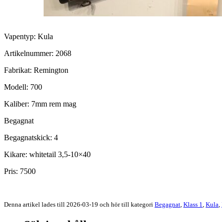
Vapentyp: Kula
Artikelnummer: 2068
Fabrikat: Remington
Modell: 700
Kaliber: 7mm rem mag
Begagnat
Begagnatskick: 4
Kikare: whitetail 3,5-10×40
Pris: 7500
Denna artikel lades till 2026-03-19 och hör till kategori
Begagnat
,
Klass 1
,
Kula
,