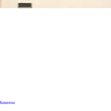
Remington
.