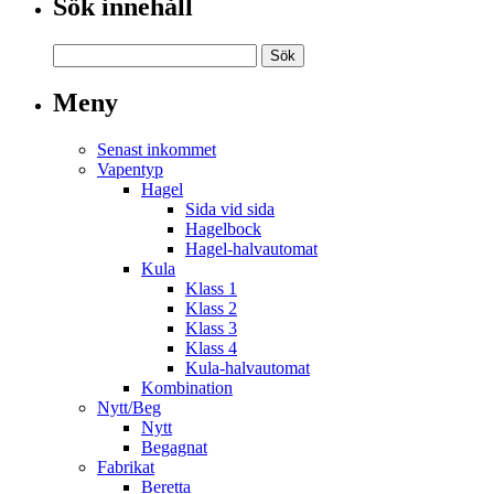
Sök innehåll
Meny
Senast inkommet
Vapentyp
Hagel
Sida vid sida
Hagelbock
Hagel-halvautomat
Kula
Klass 1
Klass 2
Klass 3
Klass 4
Kula-halvautomat
Kombination
Nytt/Beg
Nytt
Begagnat
Fabrikat
Beretta