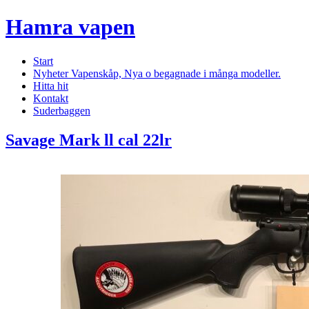
Hamra vapen
Start
Nyheter Vapenskåp, Nya o begagnade i många modeller.
Hitta hit
Kontakt
Suderbaggen
Savage Mark ll cal 22lr