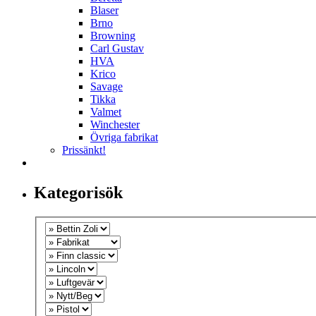
Blaser
Brno
Browning
Carl Gustav
HVA
Krico
Savage
Tikka
Valmet
Winchester
Övriga fabrikat
Prissänkt!
Kategorisök