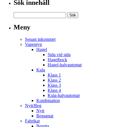
Sök innehåll
Meny
Senast inkommet
Vapentyp
Hagel
Sida vid sida
Hagelbock
Hagel-halvautomat
Kula
Klass 1
Klass 2
Klass 3
Klass 4
Kula-halvautomat
Kombination
Nytt/Beg
Nytt
Begagnat
Fabrikat
Beretta