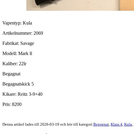
Vapentyp: Kula
Artikelnummer: 2069
Fabrikat: Savage
Modell: Mark ll
Kaliber: 22lr
Begagnat
Begagnatskick 5
Kikare: Reitz 3-9×40
Pris: 8200
Denna artikel lades till 2026-03-19 och hör till kategori
Begagnat
,
Klass 4
,
Kula
,