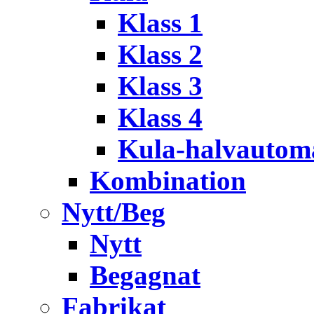
Klass 1
Klass 2
Klass 3
Klass 4
Kula-halvautom
Kombination
Nytt/Beg
Nytt
Begagnat
Fabrikat