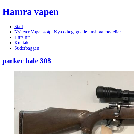
Hamra vapen
Start
Nyheter Vapenskåp, Nya o begagnade i många modeller.
Hitta hit
Kontakt
Suderbaggen
parker hale 308