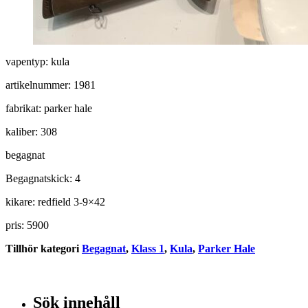
vapentyp: kula
artikelnummer: 1981
fabrikat: parker hale
kaliber: 308
begagnat
Begagnatskick: 4
kikare: redfield 3-9×42
pris: 5900
Tillhör kategori
Begagnat
,
Klass 1
,
Kula
,
Parker Hale
Sök innehåll