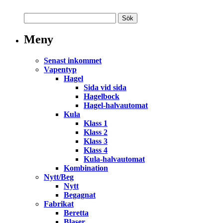
Meny
Senast inkommet
Vapentyp
Hagel
Sida vid sida
Hagelbock
Hagel-halvautomat
Kula
Klass 1
Klass 2
Klass 3
Klass 4
Kula-halvautomat
Kombination
Nytt/Beg
Nytt
Begagnat
Fabrikat
Beretta
Blaser