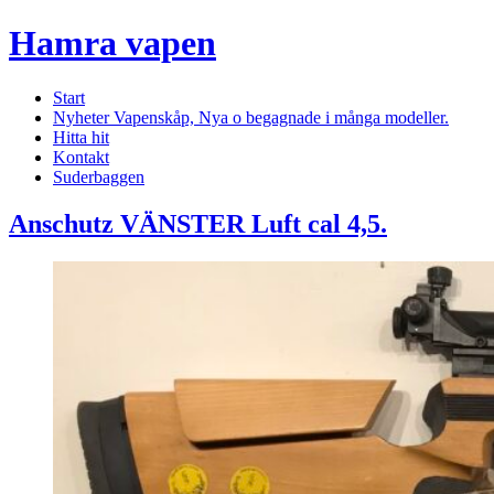
Hamra vapen
Start
Nyheter Vapenskåp, Nya o begagnade i många modeller.
Hitta hit
Kontakt
Suderbaggen
Anschutz VÄNSTER Luft cal 4,5.