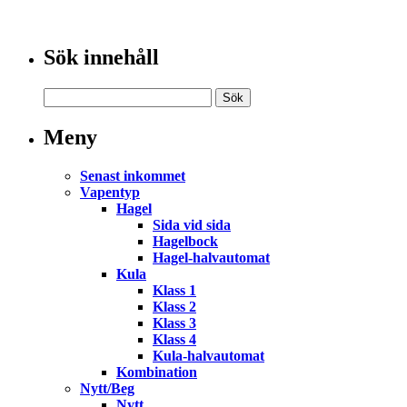
Sök innehåll
Meny
Senast inkommet
Vapentyp
Hagel
Sida vid sida
Hagelbock
Hagel-halvautomat
Kula
Klass 1
Klass 2
Klass 3
Klass 4
Kula-halvautomat
Kombination
Nytt/Beg
Nytt