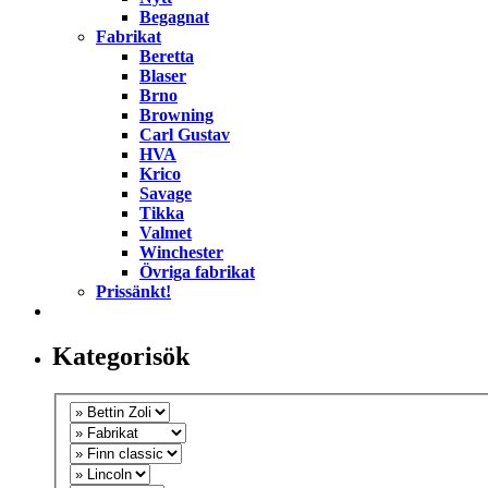
Begagnat
Fabrikat
Beretta
Blaser
Brno
Browning
Carl Gustav
HVA
Krico
Savage
Tikka
Valmet
Winchester
Övriga fabrikat
Prissänkt!
Kategorisök